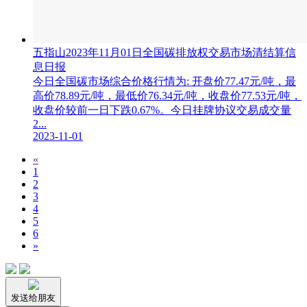
五指山2023年11月01日全国碳排放权交易市场清结算信
息日报
今日全国碳市场综合价格行情为: 开盘价77.47元/吨，最
高价78.89元/吨，最低价76.34元/吨，收盘价77.53元/吨，
收盘价较前一日下跌0.67%。今日挂牌协议交易成交量
2...
2023-11-01
«
1
2
3
4
5
6
»
发送给朋友