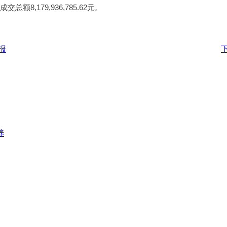
8,179,936,785.62元。
报
养