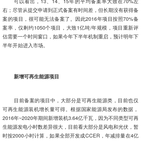
可以看出，13、14、15年的平均备案率大致在70%左
右；尽管从提交申请到正式备案有时间差，但长期没有获得备
案的项目，很可能无法备案了。因此2016年项目按照70%备
案率，仅剩约1050个项目，大致1亿吨/年规模，项目重新评
估需要一个时间窗口，如果今年下半年机制重启，预计明年下
半年开始进入市场。
本+文+内/容/来/自:中-国-碳-排-放（交—
易^网-tan pai fang . com
新增可再生能源项目
目前备案的项目中，大部分是可再生能源类，目前也仅
可再生能源装机增长量可得。根据国家能源局发布的数据，
2016年~2020年期间新增装机3.64亿千瓦，因为不同类型可再
生能源发电小时数差异很大，目前看大部分是风电和光伏，暂
时按2000小时计算，如果全部开发成CCER，年减排量在4亿