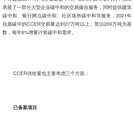
承接了一部分大型企业碳中和的交易撮合服务，同时提供建筑
碳中和、银行网点碳中和、社区场所碳中和等服务，2021年
自愿碳中的CCER交易量达到27万吨以上。暂以200万吨为基
数，每年6%增量计算碳中和需求。
本+文+内.容.来.自：中`国`碳`排*放*交*易^网 t a np ai
fan g.com
CCER供给量也主要考虑三个方面：
已备案项目
本+文+内.容.来.自：中`国`碳`排*放*交*易^网
t a np ai fan g.com