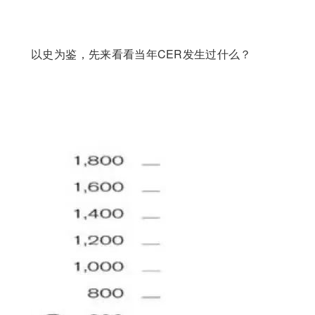
夲呅內傛莱源亍：ф啯碳*排*放^鲛*易-網 τā ńｐāīｆ
āńɡ.ｃōｍ
以史为鉴，先来看看当年CER发生过什么？
本%文$内-
容-来-自；中_国_碳|排 放_交-易^网^t an pa i fang . c om