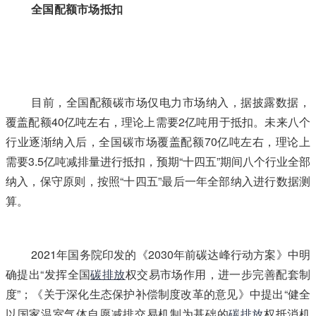
全国配额市场抵扣
本文`内-容-来-自；中_国_碳_交^易=
网 tan pa i fa ng . c om
本*文`内/容/来/自:中-国-碳^排-放“交|易^网-tan pai fang .
c o m
目前，全国配额碳市场仅电力市场纳入，据披露数据，
覆盖配额40亿吨左右，理论上需要2亿吨用于抵扣。未来八个
行业逐渐纳入后，全国碳市场覆盖配额70亿吨左右，理论上
需要3.5亿吨减排量进行抵扣，预期“十四五”期间八个行业全部
纳入，保守原则，按照“十四五”最后一年全部纳入进行数据测
算。
2021年国务院印发的《2030年前碳达峰行动方案》中明
确提出“发挥全国
碳排放
权交易市场作用，进一步完善配套制
度”；《关于深化生态保护补偿制度改革的意见》中提出“健全
以国家温室气体自愿减排交易机制为基础的
碳排放
权抵消机