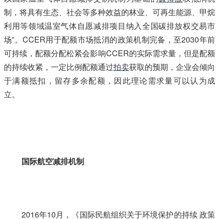
制，将具有生态、社会等多种效益的林业、可再生能源、甲烷
利用等领域温室气体自愿减排项目纳入全国碳排放权交易市
场”。CCER用于配额市场抵消的政策机制完备，至2030年前
可持续，配额分配松紧会影响CCER的实际需求量，但是配额
的持续收紧，一定比例配额通过
拍卖
获取的预期，企业会倾向
于满额抵扣，留存多余配额，因此理论需求量可以认为成
立。
本@文$内.容.来.自：中`国`碳`排*放^交*易^网 t a np ai
fan g.c om
国际航空减排机制
2016年10月，《国际民航组织关于环境保护的持续 政策