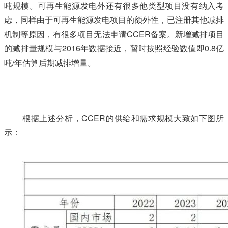
吨规模。可再生能源发电外还有很多他类型项目没有纳入考
虑，同样由于可再生能源发电项目的额外性，已注册其他减排
机制等原因，有很多项目无法申请CCER备案。新增减排项目
的减排量规模与2016年数据接近，暂时按照经验数值即0.8亿
吨/年估算后期减排增量。
禸*嫆唻@洎：狆國湠棑倣茭昜蛧 τāńｐāīｆāńɡ.ｃōｍ
根据上述分析，CCER的供给和需求规模大致如下图所
示：