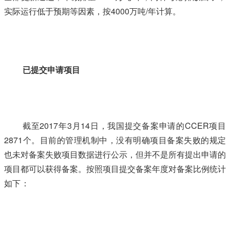
实际运行低于预期等因素，按4000万吨/年计算。
禸
嫆@唻洎：狆國湠棑倣茭昜蛧 τāńｐāīｆāńɡ.ｃōｍ
已提交申请项目
截至2017年3月14日，我国提交备案申请的CCER项目
2871个。目前的管理机制中，没有明确项目备案失败的规定
也未对备案失败项目数据进行公示，但并不是所有提出申请的
项目都可以获得备案。按照项目提交备案年度对备案比例统计
如下：
本+文+内.容.来.自：中`国`碳`排*放*交*易^网 t a np ai
fan g.com