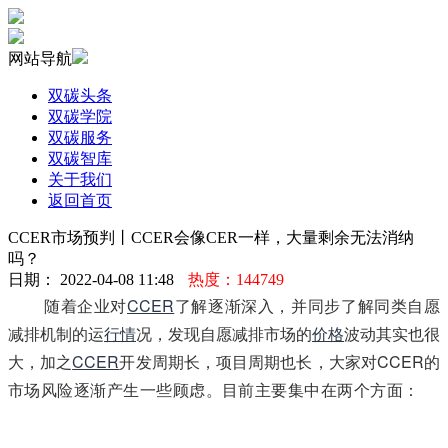
网站导航
双碳头条
双碳学院
双碳服务
双碳智库
关于我们
返回首页
CCER市场预判丨CCER会像CER一样，大量剩余无法消纳
吗？
日期： 2022-04-08 11:48
热度：144749
随着企业对
CCER
了解逐渐深入，并同步了解同类自愿
减排机制的运
行情
况，发现自愿减排市场的
价格
波动其实也很
大，加之
CCER
开发周期长，项目周期也长，大家对CCER的
市场风险逐渐产生一些顾虑。目前主要集中在两个方面：
本
+文+内.容.来.自：中`国`碳`排*放*交*易^网 t a np ai fan g.com