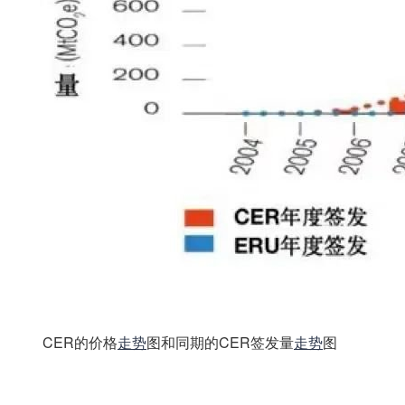
內.容.來.自：中`國*碳-排*放*交*易^網 t a npai fa ng.com
CER的价格
走势
图和同期的CER签发量
走势
图
內/容/來/
自:中-國/碳-排*放^交%易#網-tan p a i fang . com