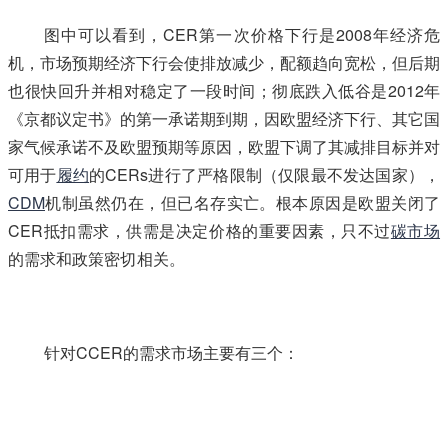
图中可以看到，CER第一次价格下行是2008年经济危
机，市场预期经济下行会使排放减少，配额趋向宽松，但后期
也很快回升并相对稳定了一段时间；彻底跌入低谷是2012年
《京都议定书》的第一承诺期到期，因欧盟经济下行、其它国
家气候承诺不及欧盟预期等原因，欧盟下调了其减排目标并对
可用于
履约
的CERs进行了严格限制（仅限最不发达国家），
CDM
机制虽然仍在，但已名存实亡。根本原因是欧盟关闭了
CER抵扣需求，供需是决定价格的重要因素，只不过
碳市场
的需求和政策密切相关。
本@文$内.容.来.自：中`国`碳`排*放
^交*易^网 t a np ai fan g.c om
针对CCER的需求市场主要有三个：