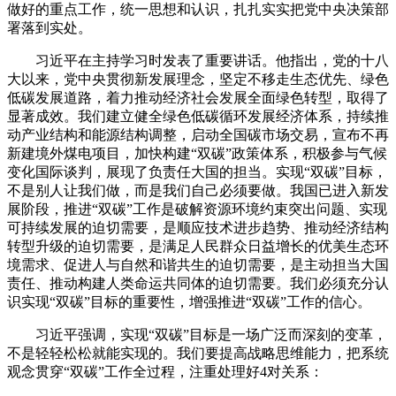
做好的重点工作，统一思想和认识，扎扎实实把党中央决策部
署落到实处。
习近平在主持学习时发表了重要讲话。他指出，党的十八
大以来，党中央贯彻新发展理念，坚定不移走生态优先、绿色
低碳发展道路，着力推动经济社会发展全面绿色转型，取得了
显著成效。我们建立健全绿色低碳循环发展经济体系，持续推
动产业结构和能源结构调整，启动全国碳市场交易，宣布不再
新建境外煤电项目，加快构建“双碳”政策体系，积极参与气候
变化国际谈判，展现了负责任大国的担当。实现“双碳”目标，
不是别人让我们做，而是我们自己必须要做。我国已进入新发
展阶段，推进“双碳”工作是破解资源环境约束突出问题、实现
可持续发展的迫切需要，是顺应技术进步趋势、推动经济结构
转型升级的迫切需要，是满足人民群众日益增长的优美生态环
境需求、促进人与自然和谐共生的迫切需要，是主动担当大国
责任、推动构建人类命运共同体的迫切需要。我们必须充分认
识实现“双碳”目标的重要性，增强推进“双碳”工作的信心。
习近平强调，实现“双碳”目标是一场广泛而深刻的变革，
不是轻轻松松就能实现的。我们要提高战略思维能力，把系统
观念贯穿“双碳”工作全过程，注重处理好4对关系：