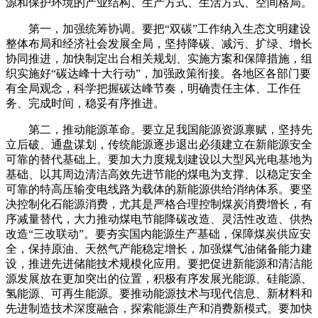
源和保护环境的产业结构、生产方式、生活方式、空间格局。
第一，加强统筹协调。要把“双碳”工作纳入生态文明建设
整体布局和经济社会发展全局，坚持降碳、减污、扩绿、增长
协同推进，加快制定出台相关规划、实施方案和保障措施，组
织实施好“碳达峰十大行动”，加强政策衔接。各地区各部门要
有全局观念，科学把握碳达峰节奏，明确责任主体、工作任
务、完成时间，稳妥有序推进。
第二，推动能源革命。要立足我国能源资源禀赋，坚持先
立后破、通盘谋划，传统能源逐步退出必须建立在新能源安全
可靠的替代基础上。要加大力度规划建设以大型风光电基地为
基础、以其周边清洁高效先进节能的煤电为支撑、以稳定安全
可靠的特高压输变电线路为载体的新能源供给消纳体系。要坚
决控制化石能源消费，尤其是严格合理控制煤炭消费增长，有
序减量替代，大力推动煤电节能降碳改造、灵活性改造、供热
改造“三改联动”。要夯实国内能源生产基础，保障煤炭供应安
全，保持原油、天然气产能稳定增长，加强煤气油储备能力建
设，推进先进储能技术规模化应用。要把促进新能源和清洁能
源发展放在更加突出的位置，积极有序发展光能源、硅能源、
氢能源、可再生能源。要推动能源技术与现代信息、新材料和
先进制造技术深度融合，探索能源生产和消费新模式。要加快