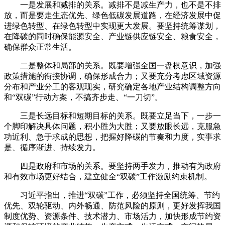
一是发展和减排的关系。减排不是减生产力，也不是不排
放，而是要走生态优先、绿色低碳发展道路，在经济发展中促
进绿色转型、在绿色转型中实现更大发展。要坚持统筹谋划，
在降碳的同时确保能源安全、产业链供应链安全、粮食安全，
确保群众正常生活。
二是整体和局部的关系。既要增强全国一盘棋意识，加强
政策措施的衔接协调，确保形成合力；又要充分考虑区域资源
分布和产业分工的客观现实，研究确定各地产业结构调整方向
和“双碳”行动方案，不搞齐步走、“一刀切”。
三是长远目标和短期目标的关系。既要立足当下，一步一
个脚印解决具体问题，积小胜为大胜；又要放眼长远，克服急
功近利、急于求成的思想，把握好降碳的节奏和力度，实事求
是、循序渐进、持续发力。
四是政府和市场的关系。要坚持两手发力，推动有为政府
和有效市场更好结合，建立健全“双碳”工作激励约束机制。
习近平指出，推进“双碳”工作，必须坚持全国统筹、节约
优先、双轮驱动、内外畅通、防范风险的原则，更好发挥我国
制度优势、资源条件、技术潜力、市场活力，加快形成节约资