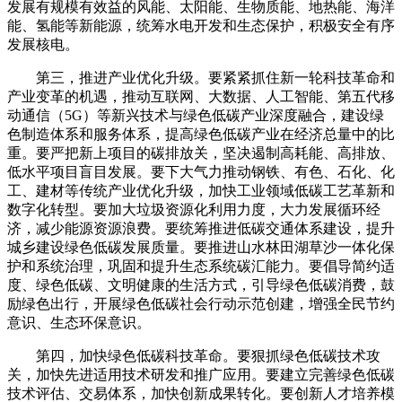
发展有规模有效益的风能、太阳能、生物质能、地热能、海洋
能、氢能等新能源，统筹水电开发和生态保护，积极安全有序
发展核电。
第三，推进产业优化升级。要紧紧抓住新一轮科技革命和
产业变革的机遇，推动互联网、大数据、人工智能、第五代移
动通信（5G）等新兴技术与绿色低碳产业深度融合，建设绿
色制造体系和服务体系，提高绿色低碳产业在经济总量中的比
重。要严把新上项目的碳排放关，坚决遏制高耗能、高排放、
低水平项目盲目发展。要下大气力推动钢铁、有色、石化、化
工、建材等传统产业优化升级，加快工业领域低碳工艺革新和
数字化转型。要加大垃圾资源化利用力度，大力发展循环经
济，减少能源资源浪费。要统筹推进低碳交通体系建设，提升
城乡建设绿色低碳发展质量。要推进山水林田湖草沙一体化保
护和系统治理，巩固和提升生态系统碳汇能力。要倡导简约适
度、绿色低碳、文明健康的生活方式，引导绿色低碳消费，鼓
励绿色出行，开展绿色低碳社会行动示范创建，增强全民节约
意识、生态环保意识。
第四，加快绿色低碳科技革命。要狠抓绿色低碳技术攻
关，加快先进适用技术研发和推广应用。要建立完善绿色低碳
技术评估、交易体系，加快创新成果转化。要创新人才培养模