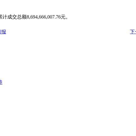
总额8,694,666,007.76元。
日报
下
养