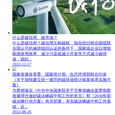
什么是碳信用、碳市场？
什么是碳信用？碳信用又称碳权，指在经过联合国或联
合国认可的减排组织认证的条件下，国家或企业以增加
能源使用效率、减少污染或减少开发等方式减少碳排
放，因此...
2022-12-27
国家发展改革委、国家统计局、生态环境部联合印发
《关于加快建立统一规范的碳排放统计核算体系实施方
案》
为贯彻落实《中共中央国务院关于完整准确全面贯彻新
发展理念做好碳达峰碳中和工作的意见》和《2030年前
碳达峰行动方案》有关部署，夯实碳达峰碳中和工作基
础，近...
2022-08-26