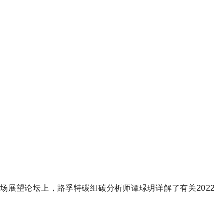
市场展望论坛上，路孚特碳组碳分析师谭琭玥详解了有关2022